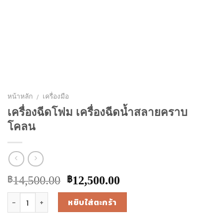
/
หน้าหลัก
เครื่องมือ
เครื่องฉีดโฟม เครื่องฉีดน้ำสลายคราบ
โคลน
Original
Current
14,500.00
12,500.00
฿
฿
price
price
จำนวน
หยิบใส่ตะกร้า
was:
is:
฿14,500.00.
฿12,500.00.