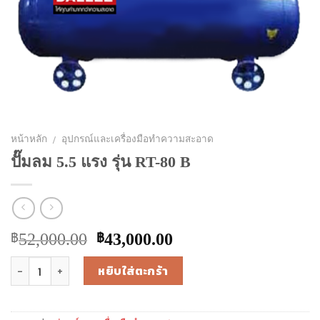
/
หน้าหลัก
อุปกรณ์และเครื่องมือทำความสะอาด
ปั๊มลม 5.5 แรง รุ่น RT-80 B
Original
Current
52,000.00
43,000.00
฿
฿
price
price
จำนวน
หยิบใส่ตะกร้า
was:
is:
฿52,000.00.
฿43,000.00.