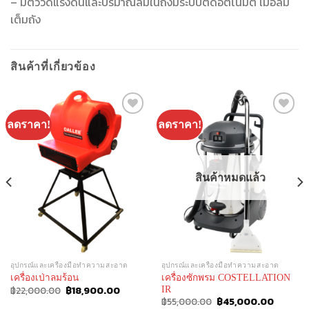
– มีตัววัดแรงดันและปริมาณลมในถังมีระบบตัดอัตโนมัติ เมื่อลม
เต็มถัง
สินค้าที่เกี่ยวข้อง
ลดราคา!
ลดราคา!
Add to
Add to
Wishlist
Wishlist
สินค้าหมดแล้ว
อุปกรณ์และเครื่องมือทำความสะอาด
อุปกรณ์และเครื่องมือทำความสะอาด
เครื่องซักพรม COSTELLATION
เครื่องเป่าลมร้อน
Original
Current
฿
22,000.00
฿
18,900.00
IR
price
price
Original
Current
฿
55,000.00
฿
45,000.00
was:
is: