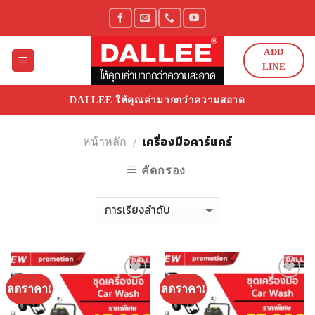
Skip
to
content
ADD
LINE
DALLEE ให้คุณค่ามากกว่าความสอาด
เครื่องมือคาร์แคร์
/
หน้าหลัก
คัดกรอง
ลดราคา!
ลดราคา!
Add to
Add to
Wishlist
Wishlist