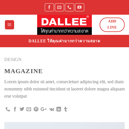
Skip
to
content
ADD
LINE
DALLEE ให้คุณค่ามากกว่าความสอาด
DESIGN
MAGAZINE
Lorem ipsum dolor sit amet, consectetuer adipiscing elit, sed diam
nonummy nibh euismod tincidunt ut laoreet dolore magna aliquam
erat volutpat